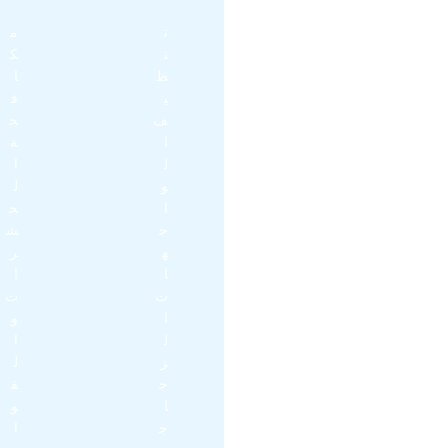
خ
ت
م
د
ن
ك
م
ظ
ا
ا
ي
ف
ت
ف
ح
ا
ا
ة
ل
ل
ا
ن
و
ل
ظ
ا
ح
ا
ج
ش
ف
ه
ر
ة
ا
ا
ا
ت
ت
ل
ا
و
د
ل
ا
ا
ز
ل
خ
ج
ق
ل
ا
و
ي
ج
ا