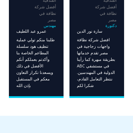
دكتورة
مهندس
سارة نور الدين
عمرو عبد اللطيف
افضل شركة نظافة
طلبنا منكم تولي عملية
واجهات زجاجية في
تنظيف هود سلسلة
مصر تقدم خدماتها
المطاعم الخاصة بنا
بطريقة مبهرة كما رأينا
وأكدتم بعملكم أنكم
في مستشفي ABC
الأفضل في ذلك
الدولية في المهندسين.
ويسعدنا تكرار التعاون
ننتظر التعامل القادم،
معكم في المستقبل
شكرا لكم
بإذن الله