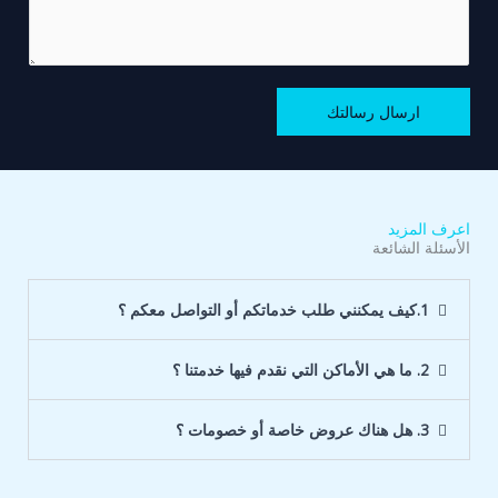
ي
و
e
ر
ق
ع
T
و
ك
ا
e
ن
ا
ل
x
ي
ارسال رسالتك
و
خ
t
*
ر
د
س
م
ا
ة
ل
اعرف المزيد
ت
الأسئلة الشائعة
ك
*
1.كيف يمكنني طلب خدماتكم أو التواصل معكم ؟
2. ما هي الأماكن التي نقدم فيها خدمتنا ؟
3. هل هناك عروض خاصة أو خصومات ؟