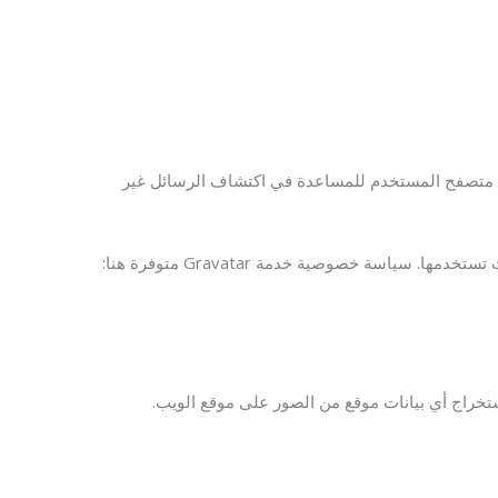
وضحة في نموذج التعليقات، وكذلك عنوان IP الخاص بالزائر وسلسلة وكلاء متصفح المستخدم للمساعدة في اكتشاف الرسائل غير
قد يتم توفير سلسلة مجهولة المصدر تم إنشاؤها من عنوان بريدك الإلكتروني (وتسمى أيضًا hash) إلى خدمة Gravatar لمعرفة ما إذا كنت تستخدمها. سياسة خصوصية خدمة Gravatar متوفرة هنا: