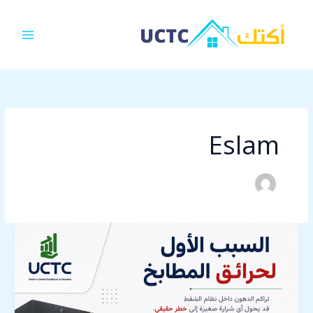
خطي
MAIN
لى
MENU
لمحتوى
Eslam
السبب
الأول
لحرائق
المطبخ
2026