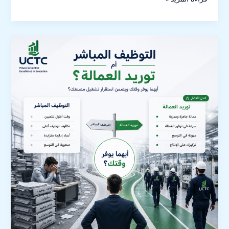
توريد
عمال
نظافة
للمولات
في
2026