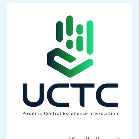
توفير
عمالة
للشركات