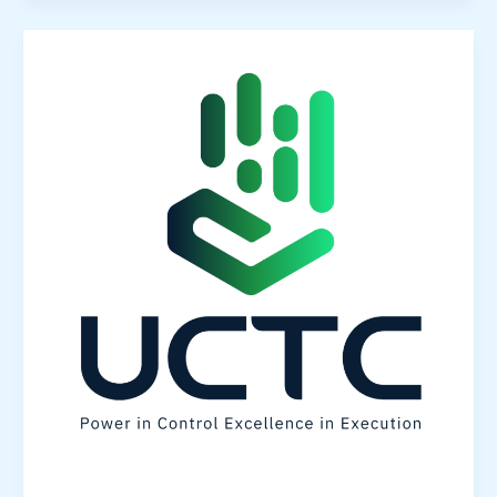
إدارة
المرافق1