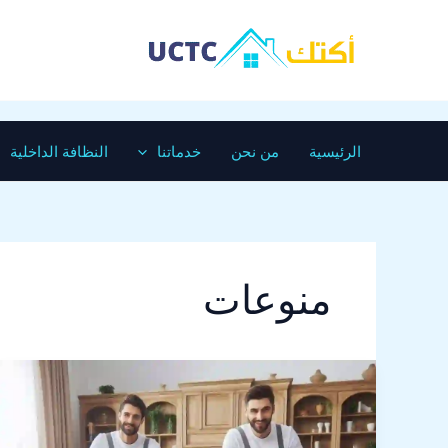
خطي
لى
لمحتوى
الرئيسية
من نحن
خدماتنا
النظافة الداخلية
منوعات
أفضل
شركة
تنظيف
انتريهات