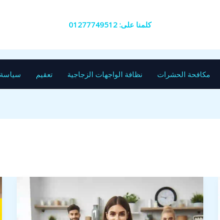
كلمنا على: 01277749512
مكافحة الحشرات
نظافة الواجهات الزجاجية
تعقيم
سياسة 
افضل
شركة
تنظيف
في