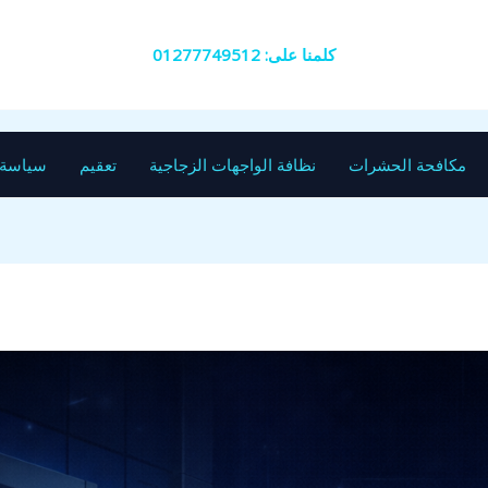
كلمنا على: 01277749512
مكافحة الحشرات
نظافة الواجهات الزجاجية
تعقيم
سياسة 